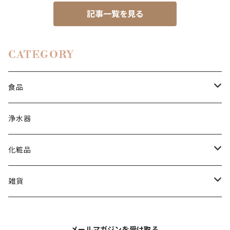
記事一覧を見る
CATEGORY
食品
塩・砂糖
浄水器
焼成岩塩
サプリメント
化粧品
ドリンク
美容液
雑貨
焼成岩塩
メールマガジンを受け取る